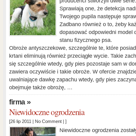
producenci stworzyli dwie serie
Sprawiają one, że detekcja na
Twojego pupila następuje spraw
Zadbano również o to, żeby każ
dopasować odpowiedni model 
stanu fizycznego psa.
Obroże antyszczekowe, szczególnie te, które posiada
krtani eliminują również przeciągłe wycie. Takie za
się szczególnie wtedy, gdy pies pozostaje sam w d
zawiera oczywiście i takie obroże. W ofercie znajdz
uwalniające dawkę zapachu wtedy, gdy pies zaczyna
obejmuje także obrożę, …
»
firma
Niewidoczne ogrodzenia
[26 lip 2011 |
No Comment
| ]
Niewidoczne ogrodzenia zostały