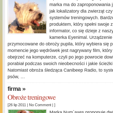
marka ma do zaproponowania je
jak lokalizatory dla zwierząt cz
systemów treningowych. Bardz
produktem, który spełni swoje 
informator, co się dzieje z nas
kamerka Eyenimal. Urządzenie t
przymocowane do obroży pupila, który wybiera się 
momencie jego wędrówek jest nagrywany film, któr
obejrzeć na komputerze, czyli po jego powrocie dowi
porabiał podczas swoich nieobecności i jakie ścieżk
Natomiast obroża śledząca Canibeep Radio, to syst
psów, …
»
firma
Obroże treningowe
[26 lip 2011 |
No Comment
| ]
Marka Num`axes proponuje dwi