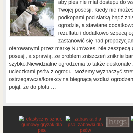
aby pies nie miał dostępu do w
Twojej posesji. Kiedy nie możes
podkopami pod siatką bądź zni
ogrodzie, a stawiane dodatkowo 
rezultatu i dodatkowo szpecą og
zastanowić się nad propozycja
oferowanymi przez markę Num’axes. Nie zeszpecą 
posesji, a sprawią, że problem zniszczeń zniknie ba
szybko.Niewidzialne ogrodzenia to także doskonałe
ucieczkami psów z ogrodu. Możemy wyznaczyć stre
ostrzegawczą/korekcyjną biegnącą wzdłuż ogrodzeni
pojął, że do płotu …