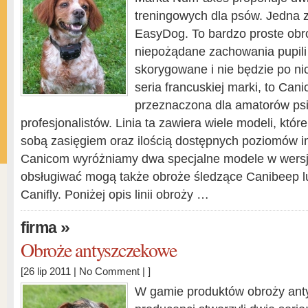
treningowych dla psów. Jedna z 
EasyDog. To bardzo proste obro
niepożądane zachowania pupili
skorygowane i nie będzie po ni
seria francuskiej marki, to Can
przeznaczona dla amatorów psie
profesjonalistów. Linia ta zawiera wiele modeli, któr
sobą zasięgiem oraz ilością dostępnych poziomów i
Canicom wyróżniamy dwa specjalne modele w wersji
obsługiwać mogą także obroże śledzące Canibeep lu
Canifly. Poniżej opis linii obroży …
»
firma
Obroże antyszczekowe
[26 lip 2011 |
No Comment
| ]
W gamie produktów obroży an