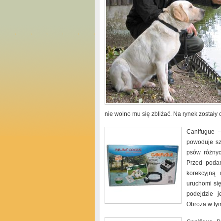
nie wolno mu się zbliżać. Na rynek został
Canifugue –
powoduje sz
psów różnyc
Przed podan
korekcyjną
uruchomi się
podejdzie j
Obroża w tym