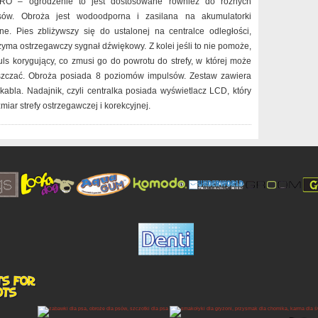
PRO – ogrodzenie to jest dostosowane również do różnych
psów. Obroża jest wodoodporna i zasilana na akumulatorki
e. Pies zbliżywszy się do ustalonej na centralce odległości,
zyma ostrzegawczy sygnał dźwiękowy. Z kolei jeśli to nie pomoże,
ls korygujący, co zmusi go do powrotu do strefy, w której może
szczać. Obroża posiada 8 poziomów impulsów. Zestaw zawiera
abla. Nadajnik, czyli centralka posiada wyświetlacz LCD, który
miar strefy ostrzegawczej i korekcyjnej.