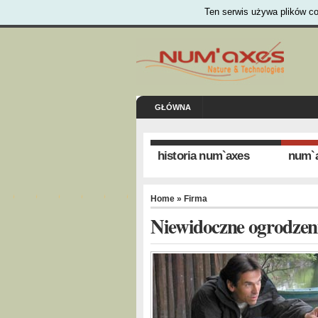
Ten serwis używa plików co
GŁÓWNA
historia num`axes
num`a
Home
»
Firma
Niewidoczne ogrodzen