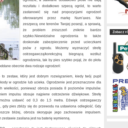
ogrodzie, a stawiane dodatkowo płotki nie dają
rezultatu i dodatkowo szpecą ogród, to warto
zastanowić się nad propozycjami ogrodzeń
oferowanymi przez markę Num’axes. Nie
zeszpecą one terenów Twojej posesji, a sprawią,
że problem zniszczeń zniknie bardzo
Zobacz r
szybko.Niewidzialne ogrodzenia to także
doskonałe zabezpieczenie przed ucieczkami
psów z ogrodu. Możemy wyznaczyć strefę
ostrzegawczą/korekcyjną biegnącą wzdłuż
ogrodzenia, tak by pies szybko pojął, że do płotu
y oddane obecnie dwa rodzaje ogrodzeń:
 to zestaw, który jest dobrym rozwiązaniem, kiedy twój pupil
kody w ogrodzie lub ucieka. Ogrodzenie jest przeznaczone dla
h wielkości, ponieważ obroża posiada 8 poziomów impulsów.
iem impulsu stosuje najpierw ostrzeżenie dźwiękowe. Strefę
 można ustawić od 0,3 do 1,5 metra. Dźwięk ostrzegawczy
, gdy pies zbliży się do przewodu na ustawiona odległość. Gdy
eszcze bliżej, obroża skoryguje jego zachowanie impulsem.
 zestawie zasilana jest na baterię wymienną.