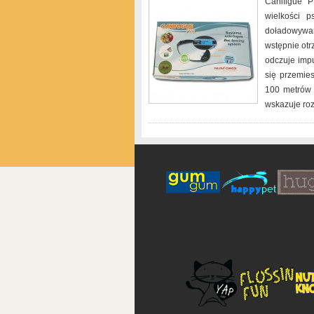
Canifigue 
wielkości 
doładowywan
wstępnie otr
odczuje impu
się przemie
100 metrów k
wskazuje roz