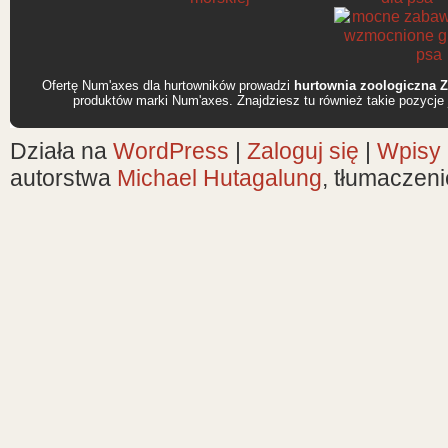
Ofertę Num'axes dla hurtowników prowadzi
hurtownia zoologiczna 
produktów marki Num'axes. Znajdziesz tu również takie pozycje
Działa na
WordPress
|
Zaloguj się
|
Wpisy
autorstwa
Michael Hutagalung
, tłumaczen