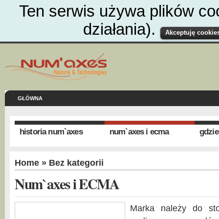
Ten serwis używa plików co
działania).
Akceptuję cookies
GŁÓWNA
historia num`axes
num`axes i ecma
gdzie
Home
»
Bez kategorii
Num`axes i ECMA
Marka należy do st